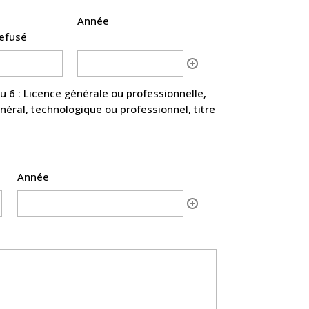
Année
efusé
Année