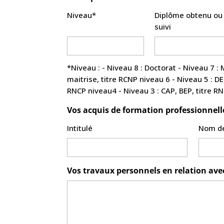
Niveau*
Diplôme obtenu ou
suivi
*Niveau : - Niveau 8 : Doctorat - Niveau 7 : Master, titre d’ingénieur, DESS, DEA, titre RNCP niveau 7 - Niveau 6 : Licence générale ou professionnelle,
maitrise, titre RCNP niveau 6 - Niveau 5 : DEUG, BTS, DUT, titre RNCP niveau 5 - Niveau 4 : Baccalauréat général, technologique ou professionnel, titre
RNCP niveau4 - Niveau 3 : CAP, BEP, tit
Vos acquis de formation professionnell
Intitulé
Nom de
Vos travaux personnels en relation av